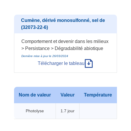
Cumène, dérivé monosulfonné, sel de
(32073-22-6)
Comportement et devenir dans les milieux
> Persistance > Dégradabilité abiotique
Dernière mise à jour le 26/03/2024
Télécharger le tableau
Nom de valeur
Valeur
Température
Pre
Photolyse
1.7 jour