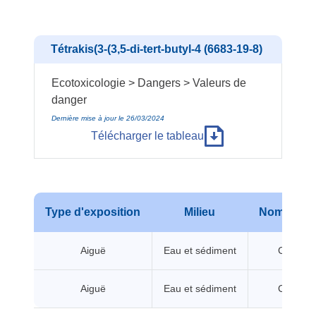
Tétrakis(3-(3,5-di-tert-butyl-4 (6683-19-8)
Ecotoxicologie > Dangers > Valeurs de
danger
Dernière mise à jour le 26/03/2024
Télécharger le tableau
Type d'exposition
Milieu
Nom de va
Aiguë
Eau et sédiment
CL/CE5
Aiguë
Eau et sédiment
CL/CE5