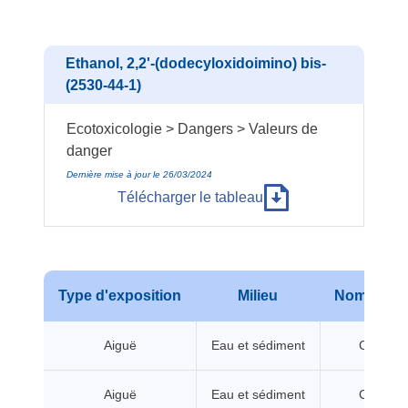
Ethanol, 2,2'-(dodecyloxidoimino) bis-
(2530-44-1)
Ecotoxicologie > Dangers > Valeurs de
danger
Dernière mise à jour le 26/03/2024
Télécharger le tableau
Type d'exposition
Milieu
Nom de va
Aiguë
Eau et sédiment
CL/CE5
Aiguë
Eau et sédiment
CL/CE5