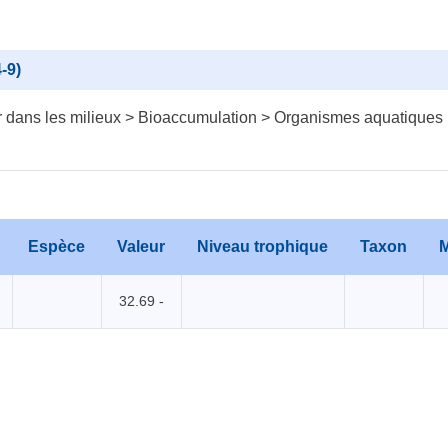
-9)
 dans les milieux > Bioaccumulation > Organismes aquatiques
Espèce
Valeur
Niveau trophique
Taxon
M
32.69 -