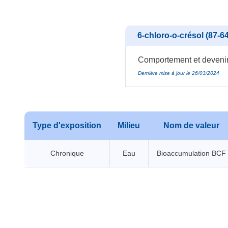
6-chloro-o-crésol (87-64
Comportement et devenir
Dernière mise à jour le 26/03/2024
Type d'exposition
Milieu
Nom de valeur
Chronique
Eau
Bioaccumulation BCF