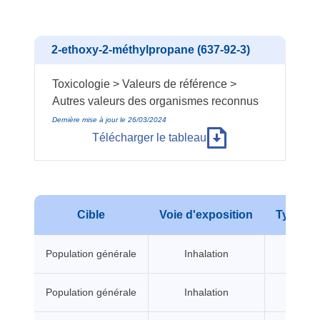
2-ethoxy-2-méthylpropane (637-92-3)
Toxicologie > Valeurs de référence >
Autres valeurs des organismes reconnus
Dernière mise à jour le 26/03/2024
Télécharger le tableau
Cible
Voie d'exposition
Type d'e
Population générale
Inhalation
A seui
Population générale
Inhalation
A seui