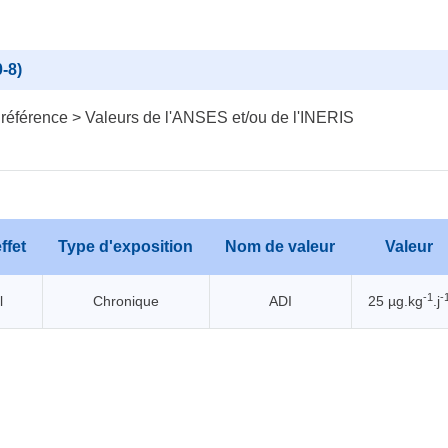
-8)
 référence > Valeurs de l'ANSES et/ou de l'INERIS
ffet
Type d'exposition
Nom de valeur
Valeur
-1
-
l
Chronique
ADI
25 µg.kg
.j