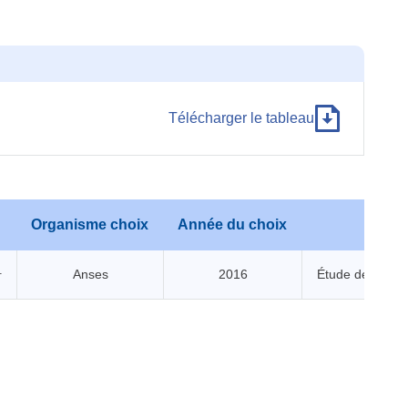
Télécharger le tableau
Organisme choix
Année du choix
1
Anses
2016
Étude de l’Alime