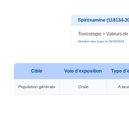
Spiroxamine (118134-30
Toxicologie > Valeurs de
Dernière mise à jour le 26/03/2024
Cible
Voie d'exposition
Type d'e
Population générale
Orale
A seui