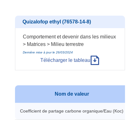
Quizalofop ethyl (76578-14-8)
Comportement et devenir dans les milieux
> Matrices > Milieu terrestre
Dernière mise à jour le 26/03/2024
Télécharger le tableau
Nom de valeur
V
Coefficient de partage carbone organique/Eau (Koc)
54