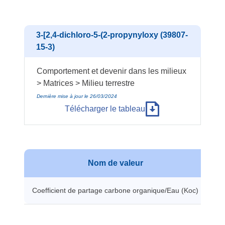
3-[2,4-dichloro-5-(2-propynyloxy (39807-
15-3)
Comportement et devenir dans les milieux
> Matrices > Milieu terrestre
Dernière mise à jour le 26/03/2024
Télécharger le tableau
Nom de valeur
V
Coefficient de partage carbone organique/Eau (Koc)
19