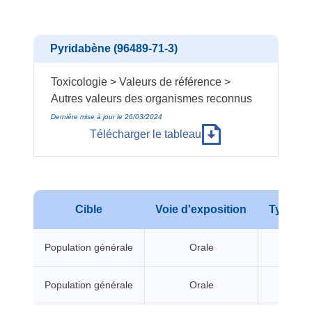
Pyridabène (96489-71-3)
Toxicologie > Valeurs de référence >
Autres valeurs des organismes reconnus
Dernière mise à jour le 26/03/2024
Télécharger le tableau
Cible
Voie d'exposition
Type d'e
Population générale
Orale
A seui
Population générale
Orale
A seui