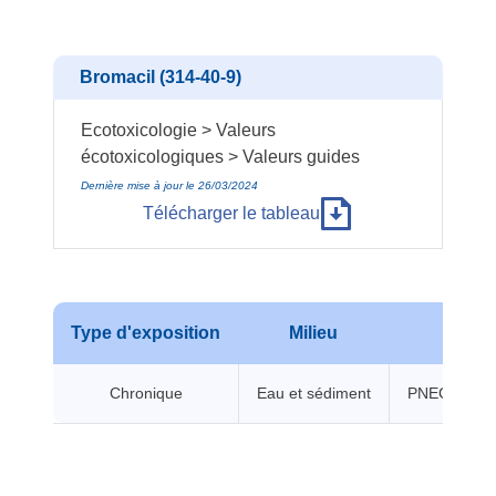
Bromacil (314-40-9)
Ecotoxicologie > Valeurs
écotoxicologiques > Valeurs guides
Dernière mise à jour le 26/03/2024
Télécharger le tableau
Type d'exposition
Milieu
No
Chronique
Eau et sédiment
PNEC chroni