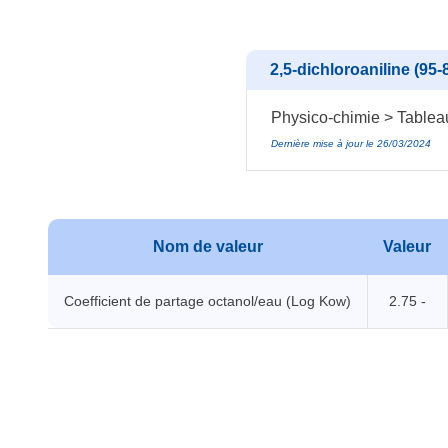
2,5-dichloroaniline (95-
Physico-chimie > Tablea
Dernière mise à jour le 26/03/2024
Nom de valeur
Valeur
Coefficient de partage octanol/eau (Log Kow)
2.75 -