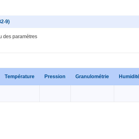
82-9)
u des paramètres
Température
Pression
Granulométrie
Humidit