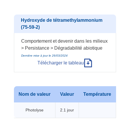
Hydroxyde de tétramethylammonium
(75-59-2)
Comportement et devenir dans les milieux
> Persistance > Dégradabilité abiotique
Dernière mise à jour le 26/03/2024
Télécharger le tableau
Nom de valeur
Valeur
Température
Pre
Photolyse
2.1 jour