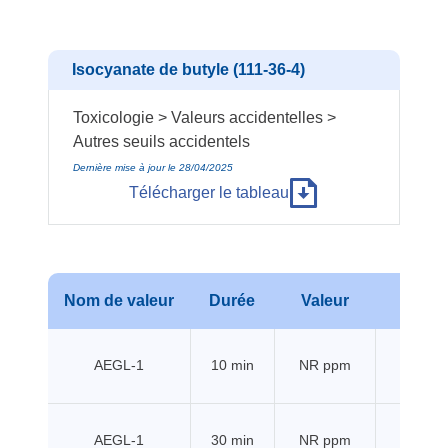
Isocyanate de butyle (111-36-4)
Toxicologie > Valeurs accidentelles >
Autres seuils accidentels
Dernière mise à jour le 28/04/2025
Télécharger le tableau
Nom de valeur
Durée
Valeur
Sour
AEGL-1
10 min
NR ppm
EPA
AEGL-1
30 min
NR ppm
EPA