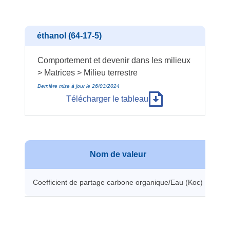
éthanol (64-17-5)
Comportement et devenir dans les milieux
> Matrices > Milieu terrestre
Dernière mise à jour le 26/03/2024
Télécharger le tableau
Nom de valeur
Va
Coefficient de partage carbone organique/Eau (Koc)
1 L