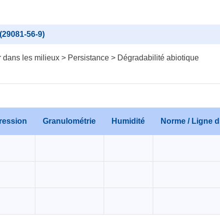
29081-56-9)
dans les milieux > Persistance > Dégradabilité abiotique
ression
Granulométrie
Humidité
Norme / Ligne di