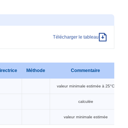
Télécharger le tableau
rectrice
Méthode
Commentaire
valeur minimale estimée à 25°C
calculée
valeur minimale estimée