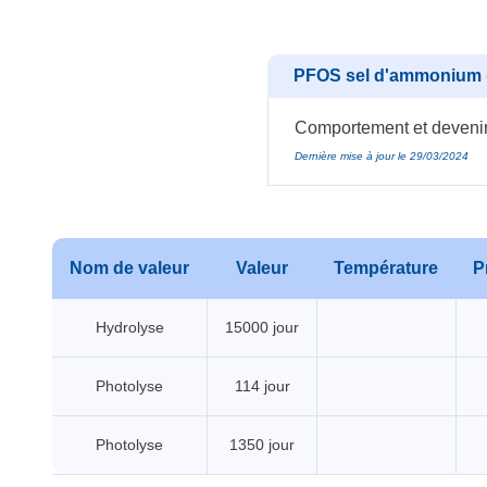
PFOS sel d'ammonium (
Comportement et devenir 
Dernière mise à jour le 29/03/2024
Nom de valeur
Valeur
Température
P
Hydrolyse
15000 jour
Photolyse
114 jour
Photolyse
1350 jour