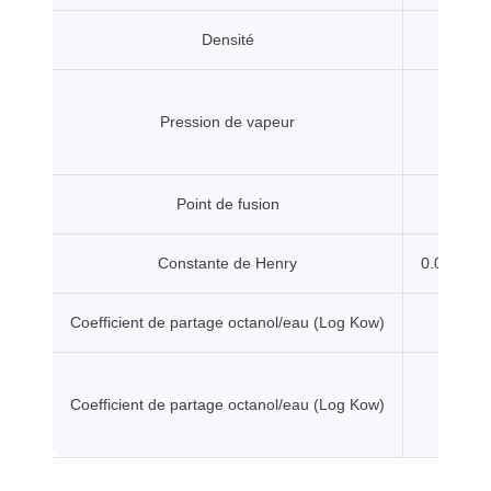
Densité
1.
Pression de vapeur
0.000
Point de fusion
400
Constante de Henry
0.0319 P
Coefficient de partage octanol/eau (Log Kow)
4.7397
Coefficient de partage octanol/eau (Log Kow)
4.8