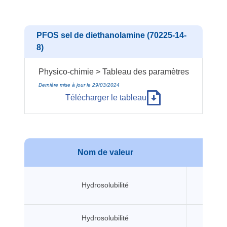
PFOS sel de diethanolamine (70225-14-
8)
Physico-chimie > Tableau des paramètres
Dernière mise à jour le 29/03/2024
Télécharger le tableau
Nom de valeur
Val
Hydrosolubilité
20 m
Hydrosolubilité
519 