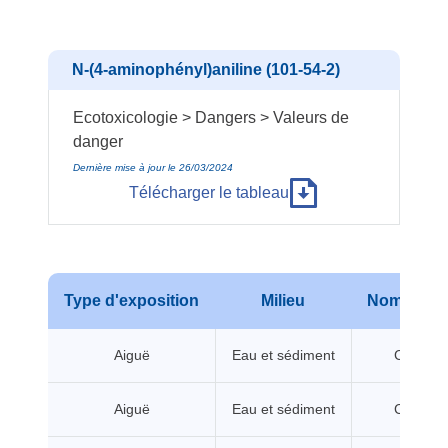
N-(4-aminophényl)aniline (101-54-2)
Ecotoxicologie > Dangers > Valeurs de
danger
Dernière mise à jour le 26/03/2024
Télécharger le tableau
Type d'exposition
Milieu
Nom de va
Aiguë
Eau et sédiment
CL/CE5
Aiguë
Eau et sédiment
CL/CE5