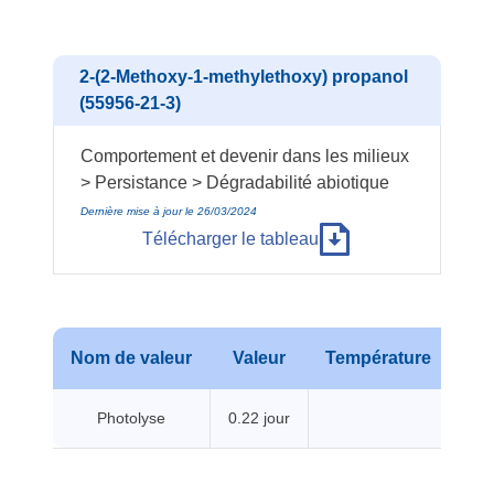
2-(2-Methoxy-1-methylethoxy) propanol
(55956-21-3)
Comportement et devenir dans les milieux
> Persistance > Dégradabilité abiotique
Dernière mise à jour le 26/03/2024
Télécharger le tableau
Nom de valeur
Valeur
Température
Pr
Photolyse
0.22 jour