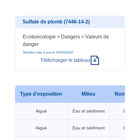
Sulfate de plomb (7446-14-2)
Ecotoxicologie > Dangers > Valeurs de
danger
Dernière mise à jour le 29/03/2024
Télécharger le tableau
Type d'exposition
Milieu
Nom de va
Aiguë
Eau et sédiment
CL/CE5
Aiguë
Eau et sédiment
CL/CE5