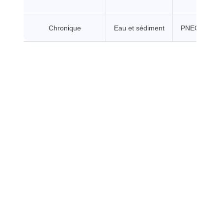
Chronique
Eau et sédiment
PNEC chroni