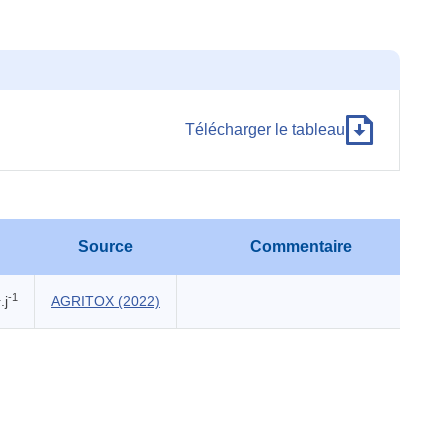
Télécharger le tableau
Source
Commentaire
1
-1
.j
AGRITOX (2022)