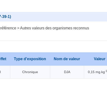
-39-1)
 référence > Autres valeurs des organismes reconnus
ffet
Type d'exposition
Nom de valeur
Valeur
-
l
Chronique
DJA
0,15 mg.kg