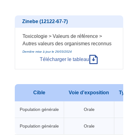
Zinebe (12122-67-7)
Toxicologie > Valeurs de référence >
Autres valeurs des organismes reconnus
Dernière mise à jour le 26/03/2024
Télécharger le tableau
Cible
Voie d'exposition
Type d'e
Population générale
Orale
A seui
Population générale
Orale
A seui