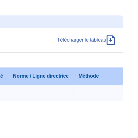
Télécharger le tableau
té
Norme / Ligne directrice
Méthode
Com