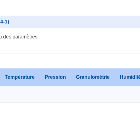
4-1)
u des paramètres
Température
Pression
Granulométrie
Humidit