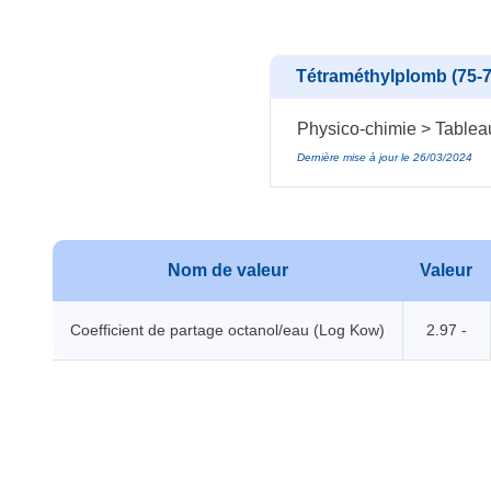
Tétraméthylplomb (75-7
Physico-chimie > Tablea
Dernière mise à jour le 26/03/2024
Nom de valeur
Valeur
Coefficient de partage octanol/eau (Log Kow)
2.97 -