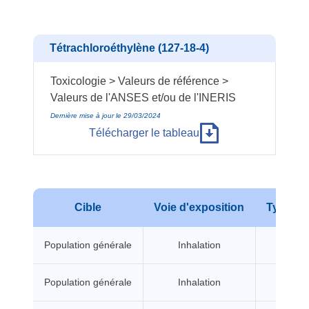
Tétrachloroéthylène (127-18-4)
Toxicologie > Valeurs de référence >
Valeurs de l'ANSES et/ou de l'INERIS
Dernière mise à jour le 29/03/2024
Télécharger le tableau
Cible
Voie d'exposition
Type d'e
Population générale
Inhalation
A seui
Population générale
Inhalation
A seui