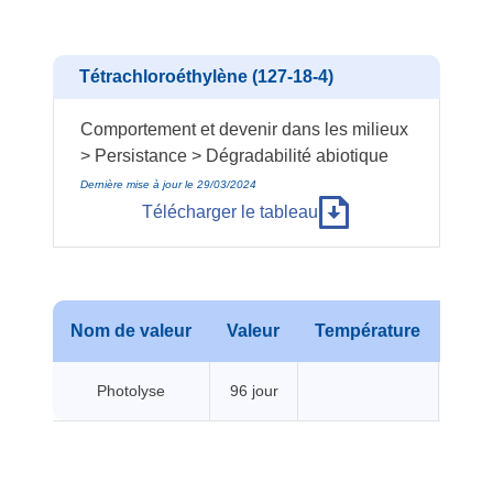
Tétrachloroéthylène (127-18-4)
Comportement et devenir dans les milieux
> Persistance > Dégradabilité abiotique
Dernière mise à jour le 29/03/2024
Télécharger le tableau
Nom de valeur
Valeur
Température
Pres
Photolyse
96 jour