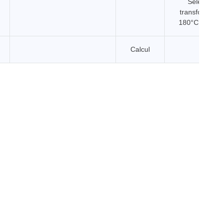
Sélénium n
transforme en
180°C séléni
Calcul