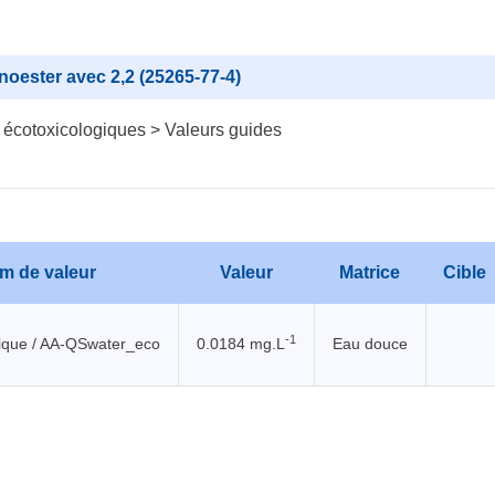
noester avec 2,2 (25265-77-4)
 écotoxicologiques > Valeurs guides
m de valeur
Valeur
Matrice
Cible
-1
que / AA-QSwater_eco
0.0184 mg.L
Eau douce