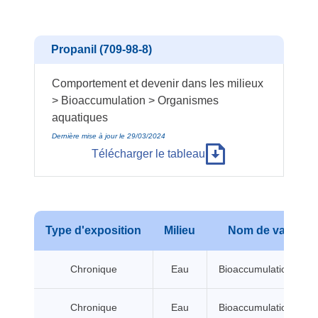
Propanil (709-98-8)
Comportement et devenir dans les milieux
> Bioaccumulation > Organismes
aquatiques
Dernière mise à jour le 29/03/2024
Télécharger le tableau
Type d'exposition
Milieu
Nom de valeur
Chronique
Eau
Bioaccumulation BCF
Chronique
Eau
Bioaccumulation BCF