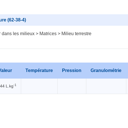
re (62-38-4)
dans les milieux > Matrices > Milieu terrestre
Valeur
Température
Pression
Granulométrie
-1
.44 L.kg