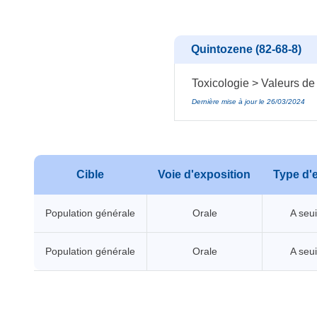
Quintozene (82-68-8)
Toxicologie > Valeurs de
Dernière mise à jour le 26/03/2024
Cible
Voie d'exposition
Type d'e
Population générale
Orale
A seui
Population générale
Orale
A seui