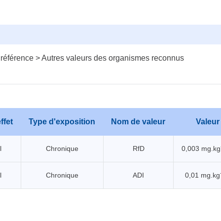
 référence > Autres valeurs des organismes reconnus
ffet
Type d'exposition
Nom de valeur
Valeur
l
Chronique
RfD
0,003 mg.kg
l
Chronique
ADI
0,01 mg.kg