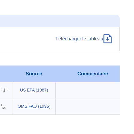
Télécharger le tableau
Source
Commentaire
-1
-1
.j
US EPA (1987)
-1
OMS FAO (1995)
pc