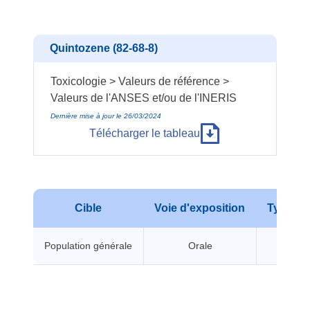
Quintozene (82-68-8)
Toxicologie > Valeurs de référence >
Valeurs de l'ANSES et/ou de l'INERIS
Dernière mise à jour le 26/03/2024
Télécharger le tableau
Cible
Voie d'exposition
Type d'e
Population générale
Orale
A seui