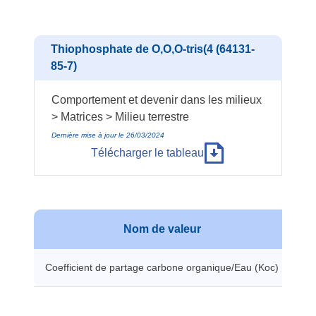
Thiophosphate de O,O,O-tris(4 (64131-
85-7)
Comportement et devenir dans les milieux
> Matrices > Milieu terrestre
Dernière mise à jour le 26/03/2024
Télécharger le tableau
Nom de valeur
Coefficient de partage carbone organique/Eau (Koc)
22