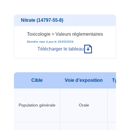
Nitrate (14797-55-8)
Toxicologie > Valeurs réglementaires
Dernière mise à jour le 26/03/2024
Télécharger le tableau
Cible
Voie d'exposition
Type d'e
Population générale
Orale
A seui