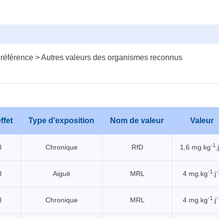
 référence > Autres valeurs des organismes reconnus
ffet
Type d'exposition
Nom de valeur
Valeur
-1
l
Chronique
RfD
1,6 mg.kg
.j
-1
-
l
Aiguë
MRL
4 mg.kg
.j
-1
-
l
Chronique
MRL
4 mg.kg
.j