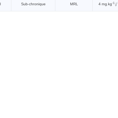
-1
-
l
Sub-chronique
MRL
4 mg.kg
.j