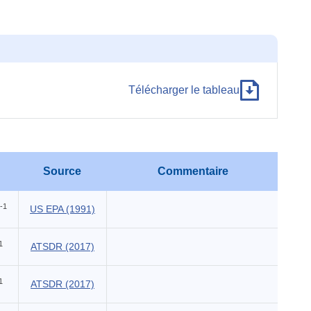
Télécharger le tableau
Source
Commentaire
-1
US EPA (1991)
Earl
1
ATSDR (2017)
1
ATSDR (2017)