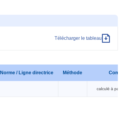
Télécharger le tableau
Norme / Ligne directrice
Méthode
Commenta
calculé à partir d