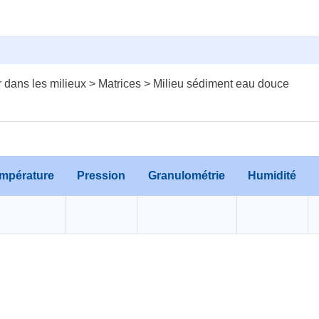
 dans les milieux > Matrices > Milieu sédiment eau douce
mpérature
Pression
Granulométrie
Humidité