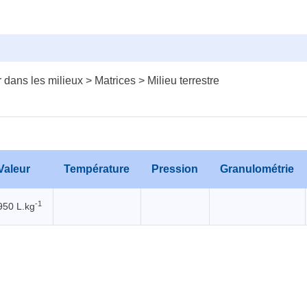
dans les milieux > Matrices > Milieu terrestre
Valeur
Température
Pression
Granulométrie
-1
950 L.kg