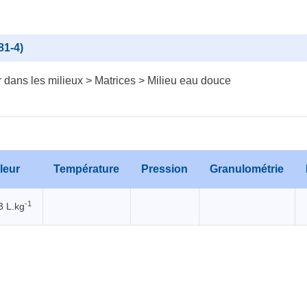
81-4)
dans les milieux > Matrices > Milieu eau douce
leur
Température
Pression
Granulométrie
-1
3 L.kg