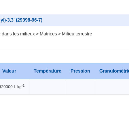
yl)-3,3' (29398-96-7)
dans les milieux > Matrices > Milieu terrestre
Valeur
Température
Pression
Granulométri
-1
920000 L.kg