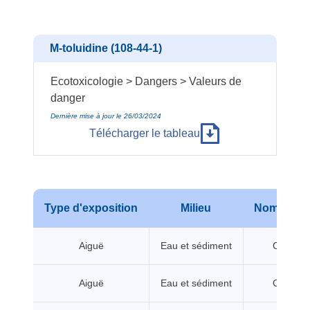
M-toluidine (108-44-1)
Ecotoxicologie > Dangers > Valeurs de
danger
Dernière mise à jour le 26/03/2024
Télécharger le tableau
Type d'exposition
Milieu
Nom de va
Aiguë
Eau et sédiment
CL/CE5
Aiguë
Eau et sédiment
CL/CE5