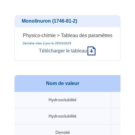
Monolinuron (1746-81-2)
Physico-chimie > Tableau des paramètres
Dernière mise à jour le 29/03/2024
Télécharger le tableau
Nom de valeur
Val
Hydrosolubilité
580 
Hydrosolubilité
735 
Densité
1.