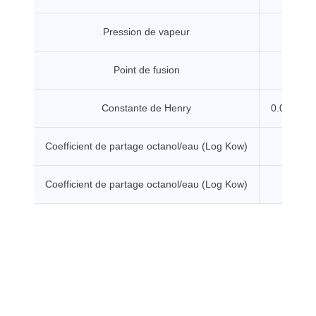
Pression de vapeur
0.0
Point de fusion
81.
Constante de Henry
0.0058 P
Coefficient de partage octanol/eau (Log Kow)
2.
Coefficient de partage octanol/eau (Log Kow)
2.