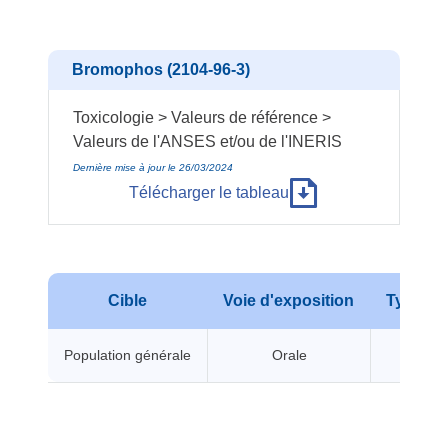
Bromophos (2104-96-3)
Toxicologie > Valeurs de référence >
Valeurs de l'ANSES et/ou de l'INERIS
Dernière mise à jour le 26/03/2024
Télécharger le tableau
Cible
Voie d'exposition
Type d'e
Population générale
Orale
A seui