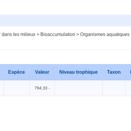
 dans les milieux > Bioaccumulation > Organismes aquatiques
Espèce
Valeur
Niveau trophique
Taxon
794.33 -