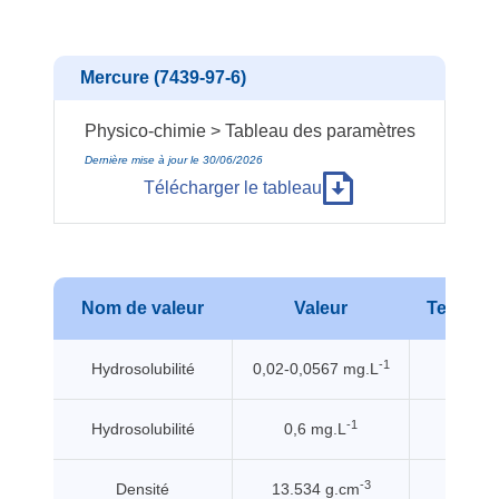
Mercure (7439-97-6)
Physico-chimie > Tableau des paramètres
Dernière mise à jour le 30/06/2026
Télécharger le tableau
Nom de valeur
Valeur
Tempéra
-1
Hydrosolubilité
0,02-0,0567 mg.L
20 °
-1
Hydrosolubilité
0,6 mg.L
100 °
-3
Densité
13.534 g.cm
25 °