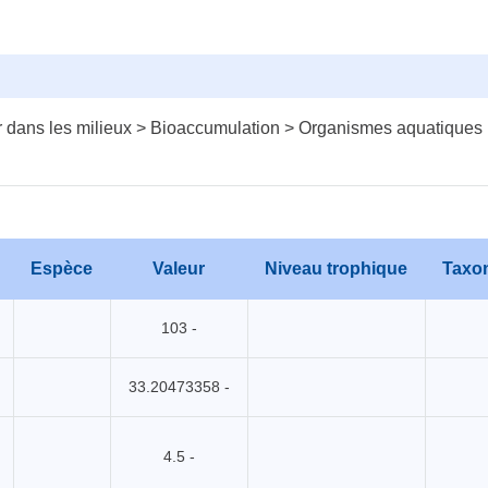
 dans les milieux > Bioaccumulation > Organismes aquatiques
Espèce
Valeur
Niveau trophique
Taxo
103 -
33.20473358 -
4.5 -