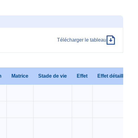
Télécharger le tableau
n
Matrice
Stade de vie
Effet
Effet détaillé