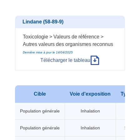
Lindane (58-89-9)
Toxicologie > Valeurs de référence >
Autres valeurs des organismes reconnus
Dernière mise à jour le 14/04/2025
Télécharger le tableau
Cible
Voie d'exposition
Type d'e
Population générale
Inhalation
A seui
Population générale
Inhalation
Sans se