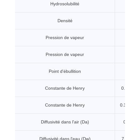
Hydrosolubilité
8.52 m
Densité
1.8
Pression de vapeur
0.001
Pression de vapeur
0.004
Point d'ébullition
323.
Constante de Henry
0.15 Pa.
Constante de Henry
0.355 Pa
Diffusivité dans l'air (Da)
0.0142 
Diffusivité dans l'eau (Dw)
7.34e-06