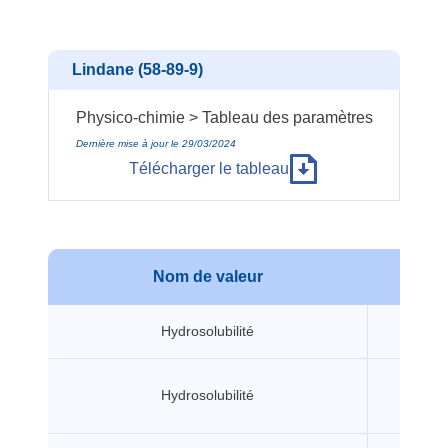
Lindane (58-89-9)
Physico-chimie > Tableau des paramètres
Dernière mise à jour le 29/03/2024
Télécharger le tableau
Nom de valeur
Val
Hydrosolubilité
10 m
Hydrosolubilité
8.35 m