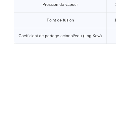
Pression de vapeur
19.1 Pa
Point de fusion
117.5 °
Coefficient de partage octanol/eau (Log Kow)
3.96 -