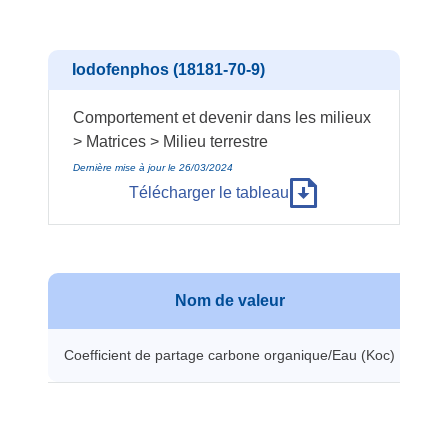
Iodofenphos (18181-70-9)
Comportement et devenir dans les milieux
> Matrices > Milieu terrestre
Dernière mise à jour le 26/03/2024
Télécharger le tableau
Nom de valeur
V
Coefficient de partage carbone organique/Eau (Koc)
50