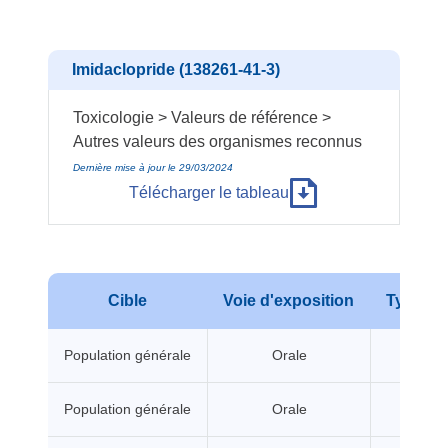
Imidaclopride (138261-41-3)
Toxicologie > Valeurs de référence >
Autres valeurs des organismes reconnus
Dernière mise à jour le 29/03/2024
Télécharger le tableau
Cible
Voie d'exposition
Type d'e
Population générale
Orale
A seui
Population générale
Orale
A seui